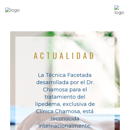
ACTUALIDAD
La Técnica Facetada
desarrollada por el Dr.
Chamosa para el
tratamiento del
lipedema, exclusiva de
Clínica Chamosa, está
reconocida
internacionalmente,