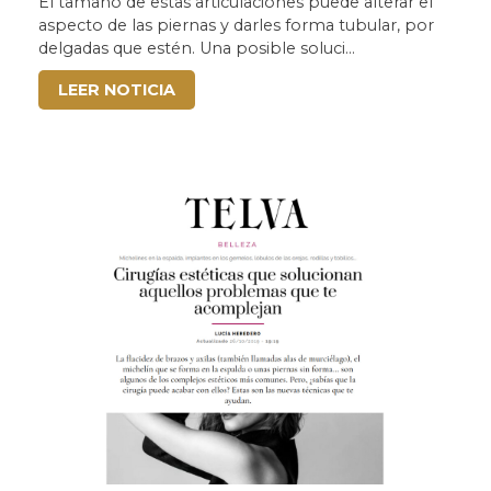
PUEDES ADELGAZAR ÓPTICAMENTE
El tamaño de estas articulaciones puede alterar el
aspecto de las piernas y darles forma tubular, por
REDUCIENDO SU TAMAÑO MEDIANTE CIRUGÍA
delgadas que estén. Una posible soluci...
LEER NOTICIA