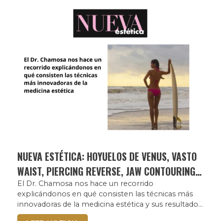
NUEVA ESTÉTICA: HOYUELOS DE VENUS, VASTO
WAIST, PIERCING REVERSE, JAW CONTOURING,
MINI-LIFTING DE MÁXIMA PRECISIÓN Y LIFING
El Dr. Chamosa nos hace un recorrido
explicándonos en qué consisten las técnicas más
DE PIERNAS
innovadoras de la medicina estética y sus resultados.
D...